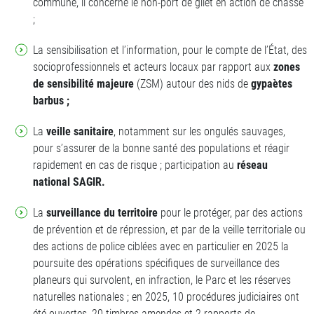
commune, il concerne le non-port de gilet en action de chasse
;
La sensibilisation et l’information, pour le compte de l’État, des
socioprofessionnels et acteurs locaux par rapport aux
zones
de sensibilité majeure
(ZSM) autour des nids de
gypaètes
barbus ;
La
veille sanitaire
, notamment sur les ongulés sauvages,
pour s’assurer de la bonne santé des populations et réagir
rapidement en cas de risque ; participation au
réseau
national SAGIR.
La
surveillance du territoire
pour le protéger, par des actions
de prévention et de répression, et par de la veille territoriale ou
des actions de police ciblées avec en particulier en 2025 la
poursuite des opérations spécifiques de surveillance des
planeurs qui survolent, en infraction, le Parc et les réserves
naturelles nationales ; en 2025, 10 procédures judiciaires ont
été ouvertes, 20 timbres-amendes et 2 rapports de