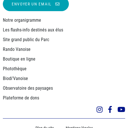
ENVOYER UN EMAIL
Notre organigramme
Les flashs-info destinés aux élus
Site grand public du Parc
Rando Vanoise
Boutique en ligne
Photothèque
Biodi'Vanoise
Observatoire des paysages
Plateforme de dons
Instagra
Face
Plan du site
Mentions légales